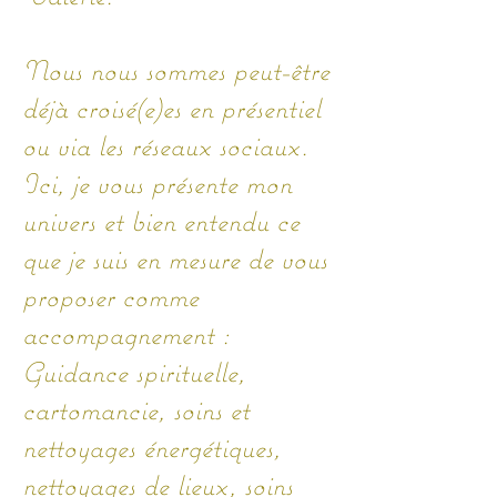
Nous nous sommes peut-être
Se connecter
déjà croisé(e)es en présentiel
ou via les réseaux sociaux.
​Ici, je vous présente mon
univers et bien entendu ce
que je suis en mesure de vous
proposer comme
accompagnement :
​Guidance spirituelle,
cartomancie, soins et
nettoyages énergétiques,
nettoyages de lieux, soins