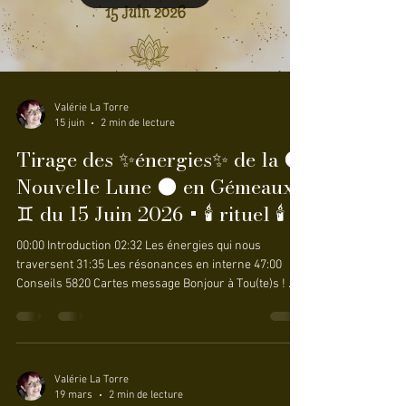
Se connecter
Valérie La Torre
15 juin
2 min de lecture
Tirage des ✨énergies✨ de la 🌑
Nouvelle Lune 🌑 en Gémeaux
♊ du 15 Juin 2026 + 🕯️ rituel 🕯️
00:00 Introduction 02:32 Les énergies qui nous
traversent 31:35 Les résonances en interne 47:00
Conseils 5820 Cartes message Bonjour à Tou(te)s ! 🌺
C'est une Nouvelle Lune axée sur la (re)découverte de
nos forces. Elle a pour but de faire le tri autour de soi
afin de 'ous permettre de mieux se reconnecter à nos
forces insoupçonnées et nous relier au monde. Je
vous souhaite de vous accomplir ✨ Prenez soin de
Valérie La Torre
19 mars
2 min de lecture
vous 💖 JEUX UTILISÉS : - le petit oracle de la création