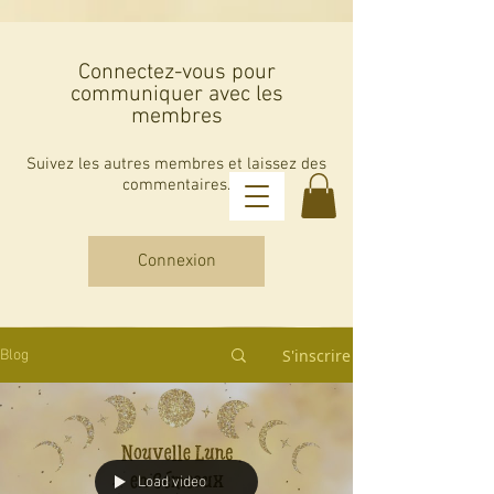
Connectez-vous pour
communiquer avec les
membres
Suivez les autres membres et laissez des
commentaires.
Connexion
Les Guidances de Val
S'inscrire
Blog
Load video