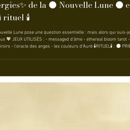
gies✨ de la 🌑 Nouvelle Lune 🌑 en
 🕯️ rituel 🕯️
Nouvelle Lune pose une question essentielle : mais alors qui suis-j
 ethereal bloom tarot - l'oracle de la triade - l'oracle
ers de m’aider à voir avec clarté et vérité tout ce qui, en moi, de