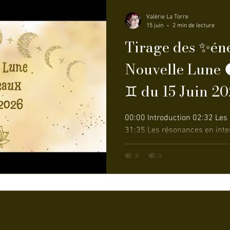
Valérie La Torre
15 juin
2 min de lecture
Tirage des ✨éne
Nouvelle Lune 
♊ du 15 Juin 2026
00:00 Introduction 02:32 Les énergies qui nous traversent
31:35 Les résonances en interne 47:00 Conseils 5820
Cartes message Bonjour à Tou(
Lune axée sur la (re)découvert
but de faire le tri autour de s
mieux se reconnecter à nos force
relier au monde. Je vous sou
Prenez soin de vous 💖 JEUX UTILISÉS : - le petit oracle de
la création -