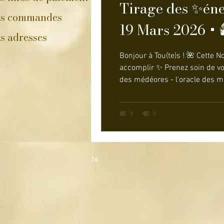
Tirage des ✨éner
s commandes
19 Mars 2026 +
s adresses
Bonjour à Tou(te)s ! 🌺 Cette 
accomplir ✨ Prenez soin de vous 💖 JEUX UTILISÉS : - messaged d'âme -
des médéores - l'oracle des miroirs - l'oracle des anges - les couleurs d"Auré 🕯️RITUEL🕯️ : 🌑 PRIÈRE DE RÉVÉLATION ET DE
LIBÉRATION Je demande à l’Univ
1o