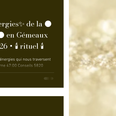
rgies✨ de la 🌑
🌑 en Gémeaux
 + 🕯️ rituel 🕯️
te)s ! 🌺 C'est une Nouvelle
e de nos forces. Elle a pour
oi afin de 'ous permettre de
s insoupçonnées et nous
haite de vous accomplir ✨