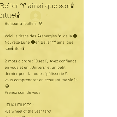
Bélier ♈ ainsi que son🕯
rituel🕯
Se connecter
Bonjour à Tou(te)s !🌼
Voici le tirage des 💫énergies 💫 de la 🌑
Nouvelle Lune 🌑en Bélier ♈ ainsi que 
son🕯rituel🕯
2 mots d'ordre : "Osez !", "Ayez confiance 
en vous et en l'Univers" et un petit 
dernier pour la route : "pâtisserie !",
vous comprendrez en écoutant ma vidéo 
🙃
Prenez soin de vous 
JEUX UTILISÉS :
-Le wheel of the year tarot 