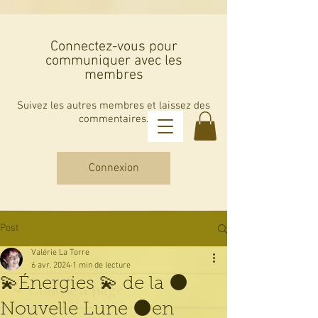
Connectez-vous pour
communiquer avec les
membres
Suivez les autres membres et laissez des
commentaires.
Connexion
Les Guidances de Val
Post
Valérie La Torre
6 avr. 2024
1 min de lecture
💫Énergies 💫 de la 🌑
Nouvelle Lune 🌑en