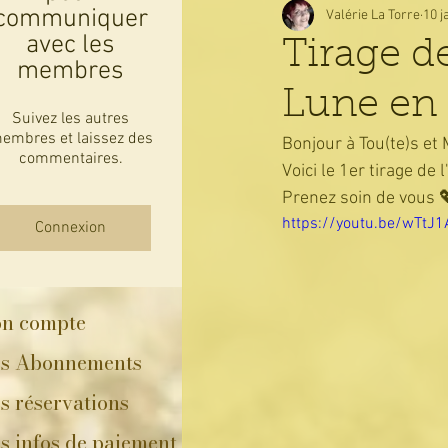
communiquer
Valérie La Torre
10 j
avec les
Tirage d
membres
Lune en
Suivez les autres
embres et laissez des
Bonjour à Tou(te)s et
commentaires.
Voici le 1er tirage d
Prenez soin de vous 
https://youtu.be/wTtJ
Connexion
n compte
s Abonnements
s réservations
s infos de paiement