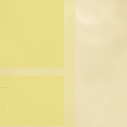
ge des ✨énergies✨ de