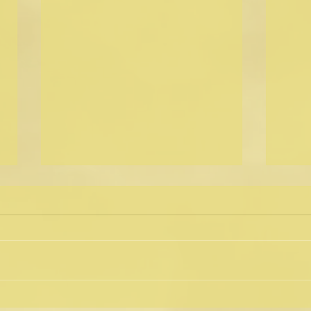
Tirage des ✨énergies✨ de
Tira