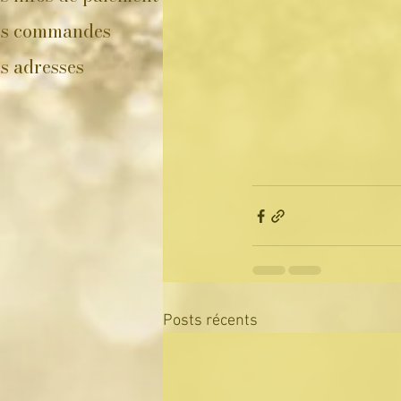
s commandes
s adresses
Posts récents