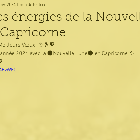
anv. 2024
1 min de lecture
es énergies de la Nouvel
 Capricorne
 Meilleurs Vœux ! ✨️🥂💖
e l'année 2024 avec la 🌑Nouvelle Lune🌑 en Capricorne ♑ 
💖
1AFzWF0